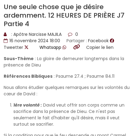
Une seule chose que je désire
ardemment. 12 HEURES DE PRIÈRE J7
Partie 4
: Apôtre Narcisse MAJILA
0
16 novembre 2024 18:00
Partager :
Facebook
Tweetter
Whatsapp
Copier le lien
Sous-Thème
: La gloire de demeurer longtemps dans la
présence de Dieu
Références Bibliques
: Psaume 27.4 ; Psaume 84.11
Nous allons étudier quelques remarques sur les volontés du
cœur de David :
1ère volonté :
David veut offrir son corps comme un
sacrifice dans la présence de Dieu. Ce n'est pas
seulement le fait d'habiter qu'il désire, mais il veut
surtout se sacrifier.
Si la condition pour que le feu descende au mont Carmel