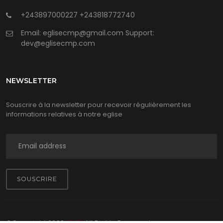
+243897000227
+243818772740
Email: eglisecmp@gmail.com Support:
dev@eglisecmp.com
NEWSLETTER
Souscrire à la newsletter pour recevoir régulièrement les
informations relatives à notre eglise
SOUSCRIRE
CMP
©Copyright
2026
All Rights Reserved