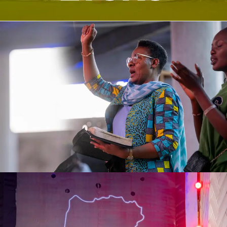
Jeudi étoko
CMP
| Jeudi
Culte d'enseignement
CMP
| Mercredi