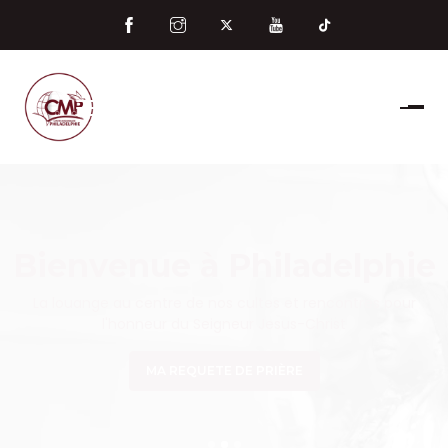
Bienvenue à Philadelphie
La louange au centre de nos cultes et rencontres pour
l'honneur du Seigneur Jesus-Christ
MA REQUETE DE PRIÈRE