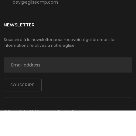
dev@eglisecmp.com
NEWSLETTER
Souscrire à la newsletter pour recevoir régulièrement les
informations relatives à notre eglise
SOUSCRIRE
CMP
©Copyright
2026
All Rights Reserved