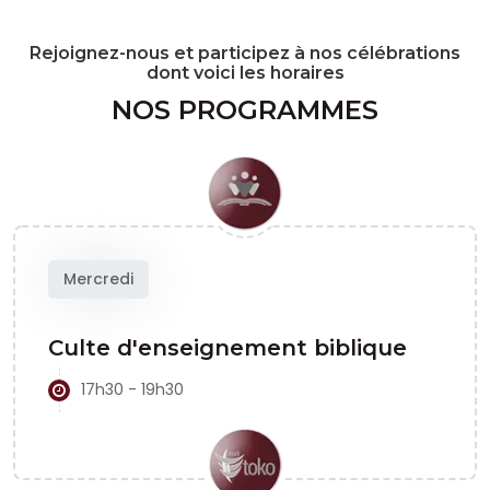
La prière pour la nation
CMP
| Séminaire
Rejoignez-nous et participez à nos célébrations
dont voici les horaires
NOS PROGRAMMES
Mercredi
Culte d'enseignement biblique
17h30 - 19h30